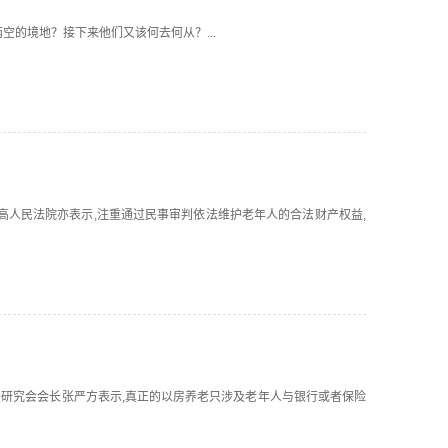
财两空的境地？接下来他们又该何去何从？...
时,最高人民法院亦表示,注重通过民事审判依法维护老年人的合法财产权益,
保险法研究会会长张严方表示,真正的以房养老只涉及老年人与银行或者保险