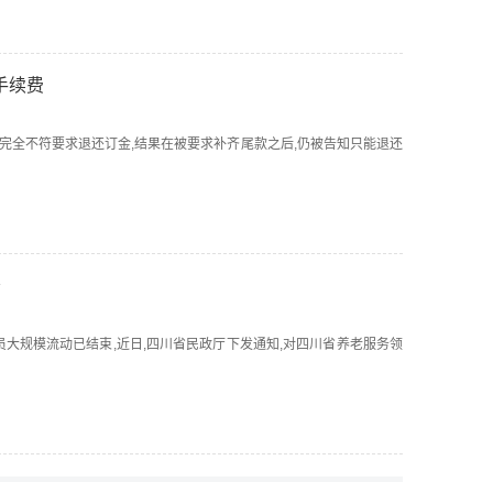
手续费
与承诺完全不符要求退还订金,结果在被要求补齐尾款之后,仍被告知只能退还
务
间人员大规模流动已结束,近日,四川省民政厅下发通知,对四川省养老服务领