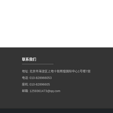
联系我们
地址: 北京市海淀区上地十街辉煌国际中心1号楼7层
电话: 010-828966053
座机: 010-82896605
邮箱: 1259361473@qq.com