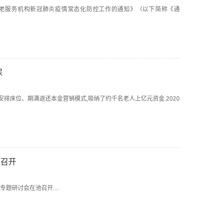
做好养老服务机构新冠肺炎疫情常态化防控工作的通知》（以下简称《通
保
优先安排床位、期满退还本金营销模式,吸纳了约千名老人上亿元资金.2020
池召开
专题研讨会在池召开....