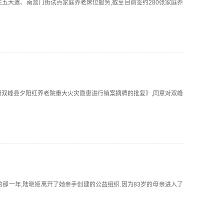
率先在五大道、南营门街试点家庭养老床位服务,截至目前签约280张家庭养
同意对双峰县夕阳红养老院重大火灾隐患进行销案摘牌的批复》,同意对双峰
0岁的那一年,陆晓娅离开了她亲手创建的公益组织.因为83岁的母亲进入了