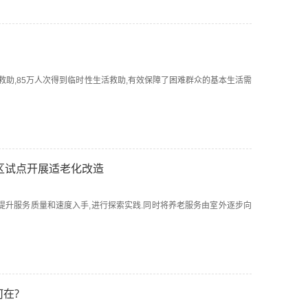
生活救助,85万人次得到临时性生活救助,有效保障了困难群众的基本生活需
区试点开展适老化改造
市正从提升服务质量和速度入手,进行探索实践.同时将养老服务由室外逐步向
在?