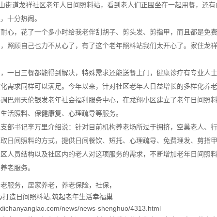
天山街道龙祥社区老年人日间照料站，看到老人们正围坐在一起用餐，还有
连，十分热闹。
有耐心，花了一个多小时给我老伴刮胡子、剪头发、剪指甲，而且都是免
了，照顾自己也力不从心了，有了这个老年照料站我们太开心了。家住龙
站，一日三餐都能得到解决，特殊需求还能送餐上门，健康诊疗有专业人
文化需求同样可以满足。今年以来，针对社区老年人日益增长的多样化养
协调巴州天伦银发老年社会福利服务中心，在龙翔小区建立了老年日间照
、生活照料、保健康复、心理疏导等服务。
党支部书记李万里介绍说：针对目前机构养老场所过于拥挤，空巢老人、
采取日间照料的方式，提供日间餐饮、短托、心理疏导、免费理发、剪指
社区人员结构以及社区内的老人对这项服务的需求，不断增加老年日间照
的养老服务。
养老服务
，
居家养老
，
养老保险
，
社保
，
心打造日间照料站,筑起老年生活幸福巢
chanyanglao.com/news/news-shenghuo/4313.html