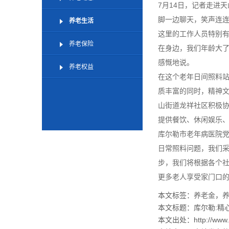
7月14日，记者走进
脚一边聊天，笑声连
养老生活
这里的工作人员特别
养老保险
在身边，我们年龄大
感慨地说。
养老权益
在这个老年日间照料
质丰富的同时，精神
山街道龙祥社区积极
提供餐饮、休闲娱乐
库尔勒市老年病医院
日常照料问题，我们
步，我们将根据各个
更多老人享受家门口
本文标签：
养老金
，
本文标题：库尔勒:精
本文出处：http://www.di