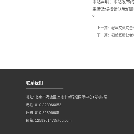
本站声明：本站发布
果涉及侵权请联我们
0
上一篇：老年艾滋病患
下一篇：银龄互助让老
联系我们
地址: 北京市海淀区上地十街辉煌国际中心1号楼7层
电话: 010-828966053
座机: 010-82896605
邮箱: 1259361473@qq.com