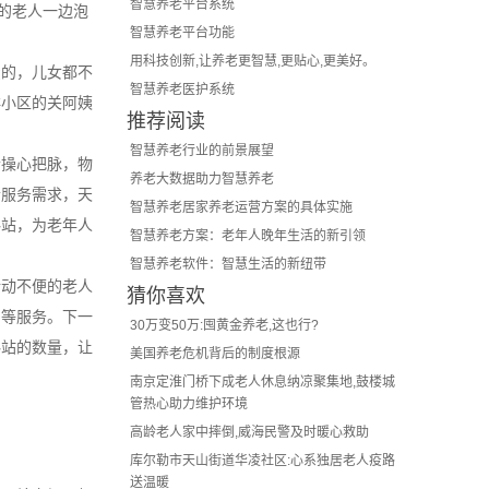
智慧养老平台系统
的老人一边泡
智慧养老平台功能
用科技创新,让养老更智慧,更贴心,更美好。
费的，儿女都不
智慧养老医护系统
祥小区的关阿姨
推荐阅读
智慧养老行业的前景展望
士操心把脉，物
养老大数据助力智慧养老
老服务需求，天
智慧养老居家养老运营方案的具体实施
料站，为老年人
智慧养老方案：老年人晚年生活的新引领
智慧养老软件：智慧生活的新纽带
行动不便的老人
猜你喜欢
甲等服务。下一
30万变50万:囤黄金养老,这也行?
料站的数量，让
美国养老危机背后的制度根源
南京定淮门桥下成老人休息纳凉聚集地,鼓楼城
管热心助力维护环境
高龄老人家中摔倒,威海民警及时暖心救助
库尔勒市天山街道华凌社区:心系独居老人疫路
送温暖