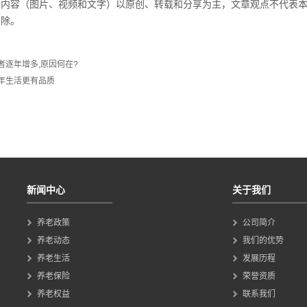
的内容（图片、视频和文字）以原创、转载和分享为主，文章观点不代表
删除。
者逐年增多,原因何在?
年生活更有品质
新闻中心
关于我们
养老政策
公司简介
养老动态
我们的优势
养老生活
发展历程
养老保险
荣誉资质
养老权益
联系我们