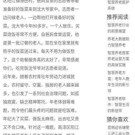
区阳江镇潦田村，爸妈食堂的志愿者带着
智慧养老医护
系统
准备好的饭菜来到沈大爷家中，志愿者一
推荐阅读
边问候老人，一边帮他打开准备好的饭
智慧养老行业
菜。沈大爷今年80多岁，一个人居住，买
的前景展望
菜烧饭非常不方便，自爸妈食堂运营，他
养老大数据助
是第一批订餐的老人。现在坐在家里就有
力智慧养老
热乎的饭菜送过来，每天不用为做饭愁
智慧养老居家
养老运营方案
了，这个助餐服务真的太好了，非常感谢
的具体实施
你们。吃完饭沈爷爷对志愿者说道。
智慧养老方
近年来，随着农村青壮年劳动力进城就
案：老年人晚
业，农村留守、空巢、独居的老人越来越
年生活的新引
领
多，也引发了一系列社会治理问题，如孤
智慧养老软
独寂寞、缺乏精神寄托、年老体弱等难
件：智慧生活
题，而令他们最头疼的问题就是吃饭难，
的新纽带
猜你喜欢
年纪大了买菜、做饭太麻烦，出去吃又贵
又不合口味。针对这一难题，高淳区阳江
昆明这名辅警
三进三出火场,