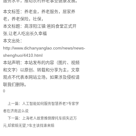
服务水平，推动农村养老事业健康发展。
本文标签：
养老金
，
养老服务
，
居家养
老
，
养老保险
，
社保
，
本文标题：高淳阳江镇:爸妈食堂正式开
张,让老人吃出长久幸福
本文出处：
http://www.dichanyanglao.com/news/news-
shenghuo/4410.html
本站声明：本站发布的内容（图片、视频
和文字）以原创、转载和分享为主，文章
观点不代表本网站立场，如果涉及侵权请
联我们删除。
0
上一篇：人工智能如何服务智慧养老?专家学
者在济南这么说
下一篇：上海老人故意推倒摩托车损失近万
元,却索赔无望,?车主该找谁来赔