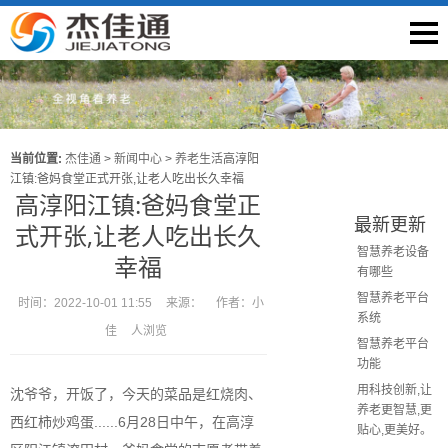
当前位置:
杰佳通
>
新闻中心
>
养老生活
高淳阳
江镇:爸妈食堂正式开张,让老人吃出长久幸福
高淳阳江镇:爸妈食堂正
最新更新
式开张,让老人吃出长久
智慧养老设备
幸福
有哪些
智慧养老平台
时间：
2022-10-01 11:55
来源：
作者：
小
系统
佳
人浏览
智慧养老平台
功能
用科技创新,让
沈爷爷，开饭了，今天的菜品是红烧肉、
养老更智慧,更
西红柿炒鸡蛋......6月28日中午，在高淳
贴心,更美好。