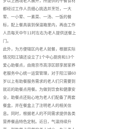
岁以上困境老人展开，所提供的午餐食材
都经过工作人员细心挑选并烹饪，一大
荤、一小荤、一素菜、一汤、一饭的餐
标，配上餐具装到保温箱里内，再由工作
人员每天中午11时左右为老人提供送餐上
门。
此外，为方便辖区内老人就餐，根据实际
情况阳江镇还设立了1个中心厨房和13个
爱心助餐点，由南京市高淳区颐享居家养
老服务中心统一运营管理，对于阳江镇60
岁以上有助餐服务需求的老人们只需要到
就近的助餐点用餐。为做到饮食和健康安
全，助餐点还贴心地为老人们配备了两套
餐盒，并在餐盒上了注明老人的相关信
息。同时，根据老人的不同需求提供各类
营养餐品特色定制。近日，气温持续升