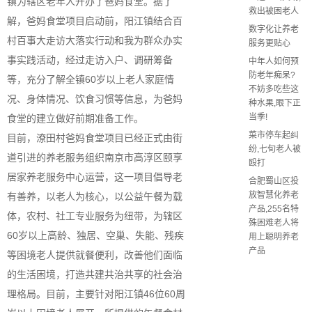
镇为辖区老年人开办了爸妈食堂。据了
救出被困老人
解，爸妈食堂项目启动前，阳江镇结合百
数字化让养老
村百事大走访大落实行动和我为群众办实
服务更贴心
事实践活动，经过走访入户、调研筹备
中年人如何预
防老年痴呆?
等，充分了解全镇60岁以上老人家庭情
不妨多吃些这
况、身体情况、饮食习惯等信息，为爸妈
种水果,眼下正
当季!
食堂的建立做好前期准备工作。
菜市停车起纠
目前，潦田村爸妈食堂项目已经正式由街
纷,七旬老人被
道引进的养老服务组织南京市高淳区颐享
殴打
居家养老服务中心运营，这一项目倡导老
合肥蜀山区投
放智慧化养老
有善养，以老人为核心，以公益午餐为载
产品,255名特
体，农村、社工专业服务为纽带，为辖区
殊困难老人将
60岁以上高龄、独居、空巢、失能、残疾
用上聪明养老
产品
等困境老人提供就餐便利，改善他们面临
的生活困境，打造共建共治共享的社会治
理格局。目前，主要针对阳江镇46位60周