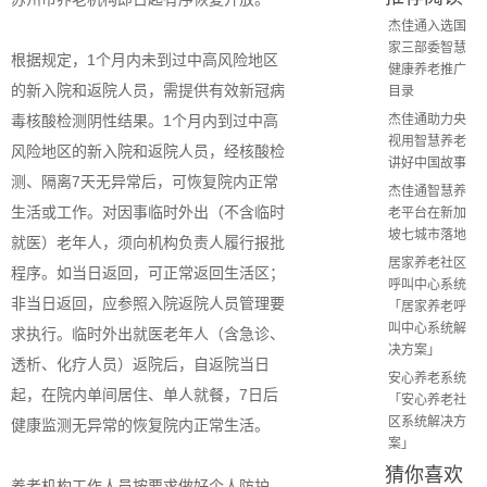
杰佳通入选国
家三部委智慧
根据规定，1个月内未到过中高风险地区
健康养老推广
的新入院和返院人员，需提供有效新冠病
目录
毒核酸检测阴性结果。1个月内到过中高
杰佳通助力央
视用智慧养老
风险地区的新入院和返院人员，经核酸检
讲好中国故事
测、隔离7天无异常后，可恢复院内正常
杰佳通智慧养
生活或工作。对因事临时外出（不含临时
老平台在新加
坡七城市落地
就医）老年人，须向机构负责人履行报批
居家养老社区
程序。如当日返回，可正常返回生活区；
呼叫中心系统
非当日返回，应参照入院返院人员管理要
「居家养老呼
叫中心系统解
求执行。临时外出就医老年人（含急诊、
决方案」
透析、化疗人员）返院后，自返院当日
安心养老系统
起，在院内单间居住、单人就餐，7日后
「安心养老社
区系统解决方
健康监测无异常的恢复院内正常生活。
案」
猜你喜欢
养老机构工作人员按要求做好个人防护、