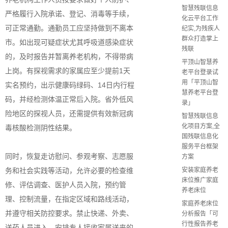
智慧残联信息
严格履行入院承诺、登记、消毒等手续，
化云平台工作
可正常通勤。通勤员工应坚持做到不离本
纪实,为残疾人
群众打造掌上
市。如出现可疑症状尤其呼吸道感染症状
残联
的，及时报告并暂离养老机构，不得带病
平顶山智慧养
上岗。有探视需求的家属应至少提前1天
老平台登录试
用「平顶山智
实名预约，出示健康码绿码、14日内行程
慧养老平台登
码，并经检测体温正常后入院。省外低风
录」
险地区的探视人员，还需提供有效新冠病
智慧残联信息
化项目方案,全
毒核酸检测阴性结果。
国残联信息化
服务平台框架
同时，恢复走访慰问、参观考察、志愿服
方案
务和社会实践等活动，允许必要的检查维
安装家庭养老
床位推广家庭
修、评估调查、医护人员入院，预约管
养老床位
理、控制流量，在指定区域和路线活动，
家庭养老床位
并遵守相关防控要求。禁止快递、外卖、
分析报告「可
行性报告养老
送药人员进入，安排专人接收家属送来的