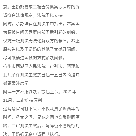
意。王奶奶要求二被告搬离案涉房屋的诉
请符合法律规定，法院予以支持。
同时，承办法官在判决书中指出，本案实
为原被告间因家庭内部矛盾引起的纠纷，
仅凭一纸判决无法化解双方的矛盾，希望
原被告以及王奶奶的其他子女抛开隔阂，
尽可能通过沟通的方式解决问题。
杭州市西湖区人民法院一审判决，阿萍和
其儿子在判决生效之日起十五日内腾退并
搬离案涉房屋。
阿萍一方不服判决，提起上诉。2021年
11月，二审维持原判。
这两场官司打下来，不仅耗费了近两年的
时间，母女之间、兄妹之间也愈发形同陌
路。二审判决生效后，阿萍仍不愿履行判
决，王奶奶无奈申请强制执行。