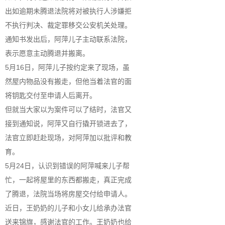
出如逾期未腾退法院将对被执行人涉嫌拒
不执行判决、裁定罪移交公安机关处理。
通知书发出后，阿萍儿子主动联系法院，
表示愿意主动腾退并搬离。
5月16日，阿萍儿子按约定来了现场，虽
然屋内物品没有搬走，但他当着法官的面
将钥匙交付至申请人后离开。
但就当大家以为案件可以了结时，法官又
接到通知说，阿萍又自行撬开锁进去了，
法官立即赶赴现场，对阿萍加以批评和教
育。
5月24日，认识到错误的阿萍喊来儿子帮
忙，一起将屋里的东西都搬走，真正完成
了腾退，法院当场将房屋交付给申请人。
近日，王奶奶的儿子和小女儿给承办法官
送来锦旗，感谢法官的工作。王奶奶也给