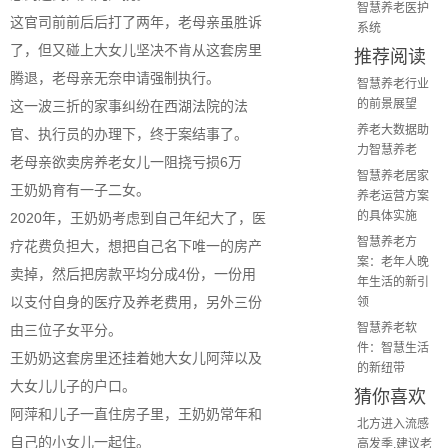
智慧养老医护
这官司前前后后打了两年，老母亲虽胜诉
系统
了，但又碰上大女儿坚决不肯从这套房里
推荐阅读
腾退，老母亲无奈申请强制执行。
智慧养老行业
的前景展望
这一波三折的家事纠纷在西湖法院的法
养老大数据助
官、执行员的办理下，终于案结事了。
力智慧养老
老母亲欲卖房养老女儿一阻挠亏损6万
智慧养老居家
王奶奶育有一子二女。
养老运营方案
的具体实施
2020年，王奶奶考虑到自己年纪大了，医
智慧养老方
疗花费负担大，想把自己名下唯一的房产
案：老年人晚
卖掉，然后把房款平均分成4份，一份用
年生活的新引
以支付自身的医疗及养老费用，另外三份
领
智慧养老软
由三位子女平分。
件：智慧生活
王奶奶这套房里还挂着她大女儿阿萍以及
的新纽带
大女儿儿子的户口。
猜你喜欢
阿萍和儿子一直住房子里，王奶奶常年和
北方进入流感
自己的小女儿一起住。
高发季,建议老