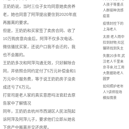
人孩子等重点
王奶奶说，当时三位子女均同意她卖房养
人群接种流感
老，她也同意了阿萍提出要住到2020年底
疫苗
再搬离的要求。
疫情封控下的
上海老人
但是，王奶奶和买家签了卖房合同、收了
太原:老人雨中
10万购房意向金后，阿萍不仅多次电话、
捡到财物,社区
微信骚扰买家，还说户口我不会迁的，我
辗转找到失主
也不会搬的。
失散20多年,武
汉老人千里来
王奶奶多次和阿萍沟通无效，只好解除合
京寻亲,社工用
同，并依照合同约定付了5万元补偿金和1
大数据助老人
万元中介服务费，等于说王奶奶房子没卖
圆梦
如何照护老年
成还亏了6万元。
人?讲师现场
打官司是老人家的真实意愿吗法官赶去原
模拟情景
告家中了解情况
同年，王奶奶去杭州市西湖区人民法院起
诉阿萍及阿萍儿子，要求他们立即从她名
下房产中搬离并交还房屋。