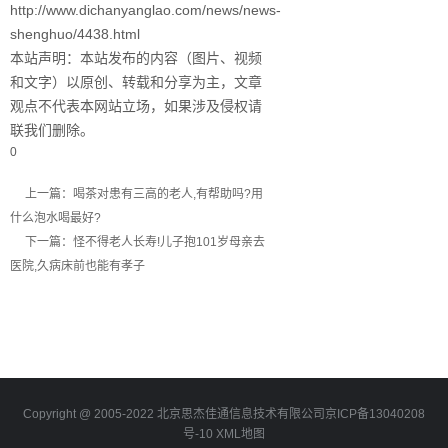
http://www.dichanyanglao.com/news/news-
shenghuo/4438.html
本站声明：本站发布的内容（图片、视频
和文字）以原创、转载和分享为主，文章
观点不代表本网站立场，如果涉及侵权请
联我们删除。
0
上一篇：喝茶对患有三高的老人,有帮助吗?用
什么泡水喝最好?
下一篇：怪不得老人长寿!儿子抱101岁母亲去
医院,久病床前也能有孝子
Copyright @ 2005-2022 北京思杰佳通信息技术有限公司
京ICP备13040208
号-10
XML地图