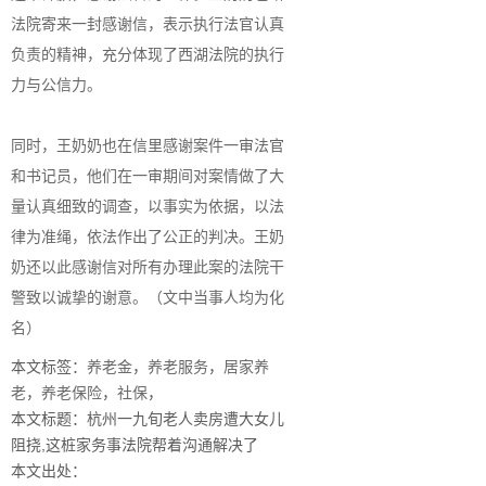
法院寄来一封感谢信，表示执行法官认真
负责的精神，充分体现了西湖法院的执行
力与公信力。
同时，王奶奶也在信里感谢案件一审法官
和书记员，他们在一审期间对案情做了大
量认真细致的调查，以事实为依据，以法
律为准绳，依法作出了公正的判决。王奶
奶还以此感谢信对所有办理此案的法院干
警致以诚挚的谢意。（文中当事人均为化
名）
本文标签：
养老金
，
养老服务
，
居家养
老
，
养老保险
，
社保
，
本文标题：杭州一九旬老人卖房遭大女儿
阻挠,这桩家务事法院帮着沟通解决了
本文出处：