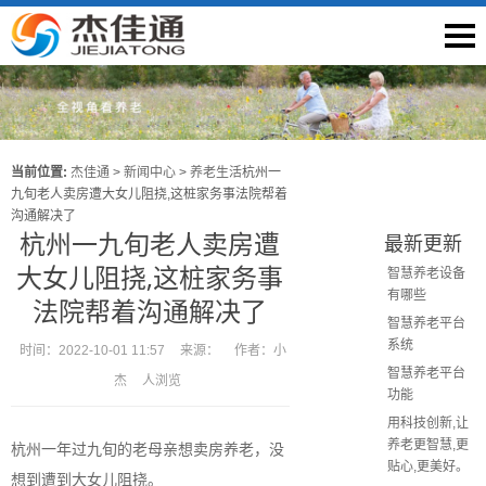
当前位置:
杰佳通
>
新闻中心
>
养老生活
杭州一
九旬老人卖房遭大女儿阻挠,这桩家务事法院帮着
沟通解决了
杭州一九旬老人卖房遭
最新更新
大女儿阻挠,这桩家务事
智慧养老设备
有哪些
法院帮着沟通解决了
智慧养老平台
系统
时间：
2022-10-01 11:57
来源：
作者：
小
智慧养老平台
杰
人浏览
功能
用科技创新,让
养老更智慧,更
杭州一年过九旬的老母亲想卖房养老，没
贴心,更美好。
想到遭到大女儿阻挠。